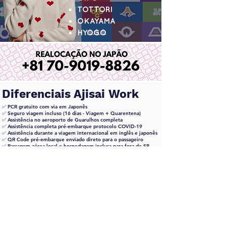
TOTTORI
OKAYAMA
HYOGO
Diferenciais Ajisai Work
✅ PCR gratuito com via em Japonês
✅ Seguro viagem incluso (16 dias - Viagem + Quarentena)
✅ Assistência no aeroporto de Guarulhos completa
✅ Assistência completa pré-embarque protocolo COVID-19
✅ Assistência durante a viagem internacional em inglês e japonês
✅ QR Code pré-embarque enviado direto para o passageiro
✅ Passagem aérea local e hospedagem inclusa para fora de SP
✅ Translado do aeroporto do Japão até o apartamento
✅ Apoio total na quarentena
Sem cobrança antecipada,
de acordo com o
anunciado no canal Tudo
Sobre Japão no YouTube